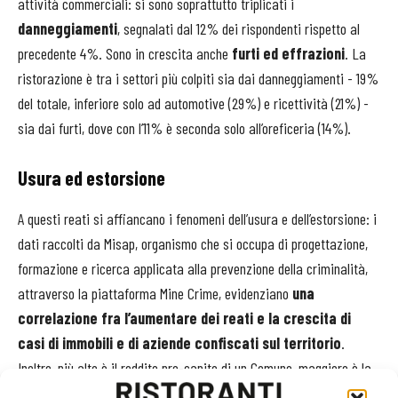
attività commerciali: si sono soprattutto triplicati i
danneggiamenti
, segnalati dal 12% dei rispondenti rispetto al
precedente 4%. Sono in crescita anche
furti ed effrazioni
. La
ristorazione è tra i settori più colpiti sia dai danneggiamenti - 19%
del totale, inferiore solo ad automotive (29%) e ricettività (21%) -
sia dai furti, dove con l’11% è seconda solo all’oreficeria (14%).
Usura ed estorsione
A questi reati si affiancano i fenomeni dell’usura e dell’estorsione: i
dati raccolti da Misap, organismo che si occupa di progettazione,
formazione e ricerca applicata alla prevenzione della criminalità,
attraverso la piattaforma Mine Crime, evidenziano
una
correlazione fra l’aumentare dei reati e la crescita di
casi di immobili e di aziende confiscati sul territorio
.
Inoltre, più alto è il reddito pro-capite di un Comune, maggiore è la
probabilità che lì si verifichino casi di usura ed estorsione.