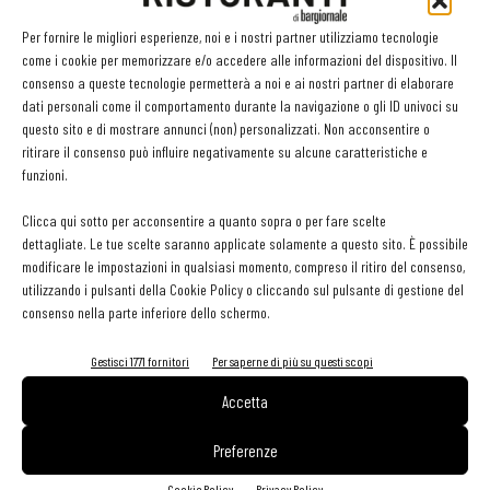
Per fornire le migliori esperienze, noi e i nostri partner utilizziamo tecnologie
«L’usura è uno strumento cui ricorre chi ha bisogno e spesso c’è
come i cookie per memorizzare e/o accedere alle informazioni del dispositivo. Il
vergogna ad ammetterlo - spiega Peserico -. Noi cerchiamo di
consenso a queste tecnologie permetterà a noi e ai nostri partner di elaborare
dati personali come il comportamento durante la navigazione o gli ID univoci su
motivare l’imprenditore a denunciare, perché una volta che
questo sito e di mostrare annunci (non) personalizzati. Non acconsentire o
denuncia ci sono norme che lo tutelano. Il 90% degli intervistati
ritirare il consenso può influire negativamente su alcune caratteristiche e
afferma che ricorrerebbe alla denuncia, ma nella realtà poi la
funzioni.
maggioranza non lo fa; quindi è difficile avere una reale
Clicca qui sotto per acconsentire a quanto sopra o per fare scelte
dimensione del fenomeno. Dalle investigazioni delle procure però
dettagliate. Le tue scelte saranno applicate solamente a questo sito. È possibile
emerge che ci sono numeri importanti. E dalla nostra indagine
modificare le impostazioni in qualsiasi momento, compreso il ritiro del consenso,
utilizzando i pulsanti della Cookie Policy o cliccando sul pulsante di gestione del
emerge che i danneggiamenti, che spesso sono il reato spia
consenso nella parte inferiore dello schermo.
dell’usura e dell’estorsione, sono in gran crescita».
Gestisci 1771 fornitori
Per saperne di più su questi scopi
Accetta
Leggi qui altri articoli recenti su criminalità e ristorazione
Preferenze
Cookie Policy
Privacy Policy