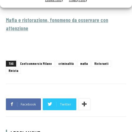
Il pessimo affare tra mafia e ristoranti
Mafia e ristorazione, fonomeno da osservare con
attenzione
TAG
Confcommercio Milano
criminalità
mafia
Ristoranti
Rivista
Facebook
Twitter