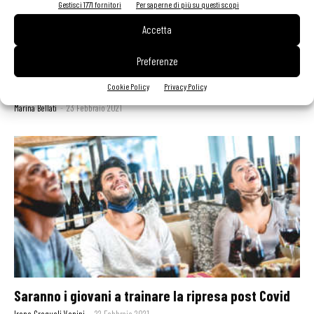
Gestisci 1771 fornitori
Per saperne di più su questi scopi
Accetta
Preferenze
Davide Oldani, le due stelle Michelin e il futuro del
“pop”...
Cookie Policy
Privacy Policy
Marina Bellati
-
23 Febbraio 2021
Saranno i giovani a trainare la ripresa post Covid
Irene Greguoli Venini
-
22 Febbraio 2021