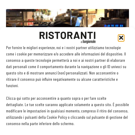
Per fornire le migliori esperienze, noi e i nostri partner utilizziamo tecnologie
come i cookie per memorizzare e/o accedere alle informazioni del dispositivo. Il
consenso a queste tecnologie permetterà a noi e ai nostri partner di elaborare
dati personali come il comportamento durante la navigazione o gli ID univoci su
questo sito e di mostrare annunci (non) personalizzati. Non acconsentire o
Come ti preparo un Irish coffee alla nitro
ritirare il consenso può influire negativamente su alcune caratteristiche e
funzioni.
Nadia Rossi
-
19 Marzo 2021
Clicca qui sotto per acconsentire a quanto sopra o per fare scelte
dettagliate. Le tue scelte saranno applicate solamente a questo sito. È possibile
modificare le impostazioni in qualsiasi momento, compreso il ritiro del consenso,
utilizzando i pulsanti della Cookie Policy o cliccando sul pulsante di gestione del
consenso nella parte inferiore dello schermo.