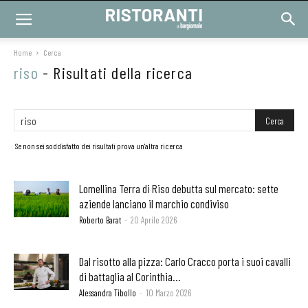
Home
Cerca
riso
-
Risultati della ricerca
Se non sei soddisfatto dei risultati prova un'altra ricerca
Lomellina Terra di Riso debutta sul mercato: sette
aziende lanciano il marchio condiviso
Roberto Barat
-
20 Aprile 2026
Dal risotto alla pizza: Carlo Cracco porta i suoi cavalli
di battaglia al Corinthia...
Alessandra Tibollo
-
10 Marzo 2026