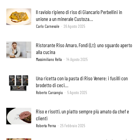
Il raviolo ripieno di riso di Giancarlo Perbellini in
unione a un minerale Custoza...
Carlo Carnevale
-
26 Agosto 2025
Ristorante Riso Amaro, Fondi (Lt): uno sguardo aperto
alla cucina
Massimiliano Rella
-
14 Agosto 2025
Una ricetta con la pasta di Riso Venere: i fusilli con
brodetto di ceci...
Roberto Carcangiu
-
5 Agosto 2025
Riso e risotti, un piatto sempre più amato da chef e
clienti
Roberta Perna
-
25 Febbraio 2025