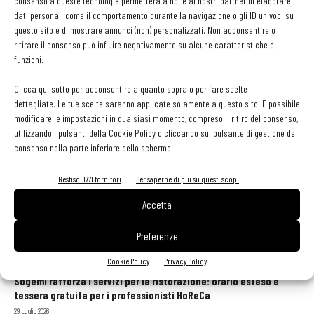
consenso a queste tecnologie permetterà a noi e ai nostri partner di elaborare
Vittorio Castellani aka Chef Kumalé
-
23 Marzo 2024
dati personali come il comportamento durante la navigazione o gli ID univoci su
questo sito e di mostrare annunci (non) personalizzati. Non acconsentire o
ritirare il consenso può influire negativamente su alcune caratteristiche e
funzioni.
Riso Gallo: sempre più verso coltivazioni rigenerative
e sostenibili
Clicca qui sotto per acconsentire a quanto sopra o per fare scelte
Filippo Larganà
-
29 Febbraio 2024
dettagliate. Le tue scelte saranno applicate solamente a questo sito. È possibile
modificare le impostazioni in qualsiasi momento, compreso il ritiro del consenso,
utilizzando i pulsanti della Cookie Policy o cliccando sul pulsante di gestione del
consenso nella parte inferiore dello schermo.
1
2
3
Gestisci 1771 fornitori
Per saperne di più su questi scopi
Accetta
Preferenze
GLI ARTICOLI PIÙ LETTI
Cookie Policy
Privacy Policy
Sogemi rafforza i servizi per la ristorazione: orario esteso e
tessera gratuita per i professionisti HoReCa
29 Luglio 2026