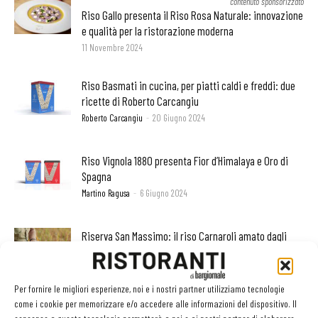
contenuto sponsorizzato
Riso Gallo presenta il Riso Rosa Naturale: innovazione
e qualità per la ristorazione moderna
11 Novembre 2024
Riso Basmati in cucina, per piatti caldi e freddi: due
ricette di Roberto Carcangiu
Roberto Carcangiu
-
20 Giugno 2024
Riso Vignola 1880 presenta Fior d’Himalaya e Oro di
Spagna
Martino Ragusa
-
6 Giugno 2024
Riserva San Massimo: il riso Carnaroli amato dagli
chef
Alessandra Tibollo
-
22 Aprile 2024
Per fornire le migliori esperienze, noi e i nostri partner utilizziamo tecnologie
come i cookie per memorizzare e/o accedere alle informazioni del dispositivo. Il
Riso, tutto un altro mondo