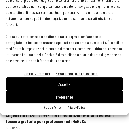
consenso a queste tecnologie permetterà a noi e ai nostri partner di elaborare
– Zugliano (Ud)
dati personali come il comportamento durante la navigazione o gli ID univoci su
Roberto Barat
-
9 Giugno 2022
questo sito e di mostrare annunci (non) personalizzati. Non acconsentire o
ritirare il consenso può influire negativamente su alcune caratteristiche e
funzioni.
Sadler arriva a Venezia. Cambi di poltrone al Grand
Hotel Fasano e a Palazzo...
Clicca qui sotto per acconsentire a quanto sopra o per fare scelte
Simone Zeni
-
28 Marzo 2022
dettagliate. Le tue scelte saranno applicate solamente a questo sito. È possibile
modificare le impostazioni in qualsiasi momento, compreso il ritiro del consenso,
utilizzando i pulsanti della Cookie Policy o cliccando sul pulsante di gestione del
consenso nella parte inferiore dello schermo.
1
2
3
Gestisci 1771 fornitori
Per saperne di più su questi scopi
Accetta
Preferenze
GLI ARTICOLI PIÙ LETTI
Cookie Policy
Privacy Policy
Sogemi rafforza i servizi per la ristorazione: orario esteso e
tessera gratuita per i professionisti HoReCa
29 Luglio 2026