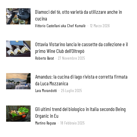
Diamoci del tè, otto varietà da utilizzare anche in
cucina
Vittorio Castellani aka Chef Kumalè
-
12 Marzo 2026
Ottavia Vistarino lancia le cassette da collezione e il
primo Wine Club dell’Oltrepò
Roberto Barat
-
27 Novembre 2025
Amandus: la cucina di lago rivista e corretta firmata
da Luca Mozzanica
Lara Morandotti
-
25 Luglio 2025
Gli ultimi trend del biologico in Italia secondo Being
Organic in Eu
Martino Ragusa
-
18 Febbraio 2025