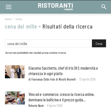
Home
Cerca
cena dei mille
-
Risultati della ricerca
Se non sei soddisfatto dei risultati prova un'altra ricerca
Giacomo Sacchetto, chef di Iris (Vr): modernità e
chiarezza in ogni piatto
di Francesca Oddo foto di Nicolò Brunelli
-
13 Aprile 2026
Vino ed e-commerce: cresce la ricerca online,
dominano le bollicine e il prezzo guida...
Roberto Barat
-
8 Aprile 2026