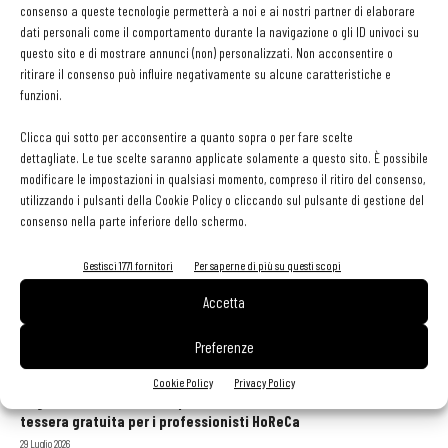
consenso a queste tecnologie permetterà a noi e ai nostri partner di elaborare
Martino Ragusa
-
2 Ottobre 2024
dati personali come il comportamento durante la navigazione o gli ID univoci su
questo sito e di mostrare annunci (non) personalizzati. Non acconsentire o
ritirare il consenso può influire negativamente su alcune caratteristiche e
La cucina tradizionale giapponese arriva a Roma con
funzioni.
“Ie Koji”
Clicca qui sotto per acconsentire a quanto sopra o per fare scelte
Martino Ragusa
-
8 Luglio 2024
dettagliate. Le tue scelte saranno applicate solamente a questo sito. È possibile
modificare le impostazioni in qualsiasi momento, compreso il ritiro del consenso,
utilizzando i pulsanti della Cookie Policy o cliccando sul pulsante di gestione del
consenso nella parte inferiore dello schermo.
1
2
3
Gestisci 1771 fornitori
Per saperne di più su questi scopi
Accetta
Preferenze
GLI ARTICOLI PIÙ LETTI
Cookie Policy
Privacy Policy
Sogemi rafforza i servizi per la ristorazione: orario esteso e
tessera gratuita per i professionisti HoReCa
29 Luglio 2026