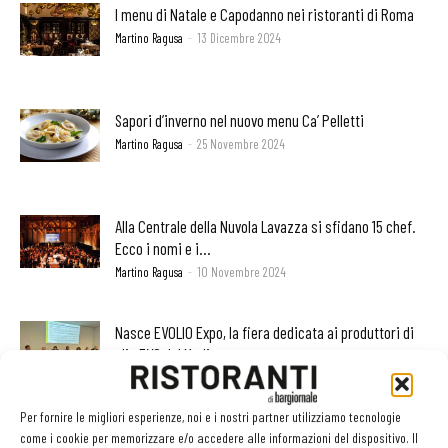
I menu di Natale e Capodanno nei ristoranti di Roma
Martino Ragusa
-
13 Dicembre 2024
Sapori d’inverno nel nuovo menu Ca’ Pelletti
Martino Ragusa
-
25 Novembre 2024
Alla Centrale della Nuvola Lavazza si sfidano 15 chef.
Ecco i nomi e i...
Martino Ragusa
-
10 Novembre 2024
Nasce EVOLIO Expo, la fiera dedicata ai produttori di
olio EVO del Mediterraneo
Martino Ragusa
-
4 Ottobre 2024
Per fornire le migliori esperienze, noi e i nostri partner utilizziamo tecnologie
Leonardo Viola vince Chef Balfegó Italia 2024
come i cookie per memorizzare e/o accedere alle informazioni del dispositivo. Il