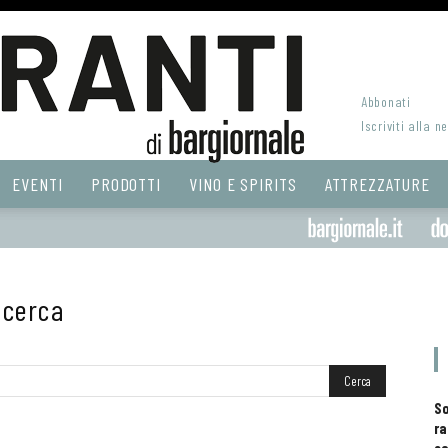
Abbonati
Iscriviti alla n
EVENTI
PRODOTTI
VINO E SPIRITS
ATTREZZATURE
ricerca
S
ra