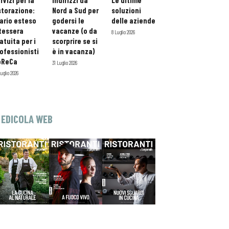
rvizi per la
indirizzi da
Le ultime
storazione:
Nord a Sud per
soluzioni
ario esteso
godersi le
delle aziende
tessera
vacanze (o da
8 Luglio 2026
atuita per i
scorprire se si
ofessionisti
è in vacanza)
oReCa
31 Luglio 2026
Luglio 2026
EDICOLA WEB