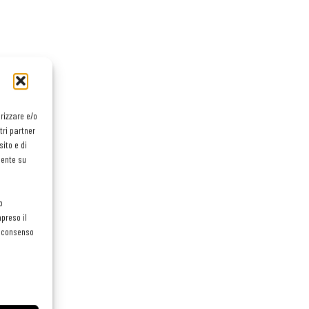
orizzare e/o
tri partner
ito e di
mente su
o
preso il
el consenso