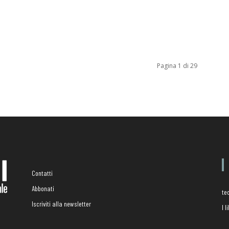
Pagina 1 di 29
Contatti
Abbonati
te
Iscriviti alla newsletter
I 