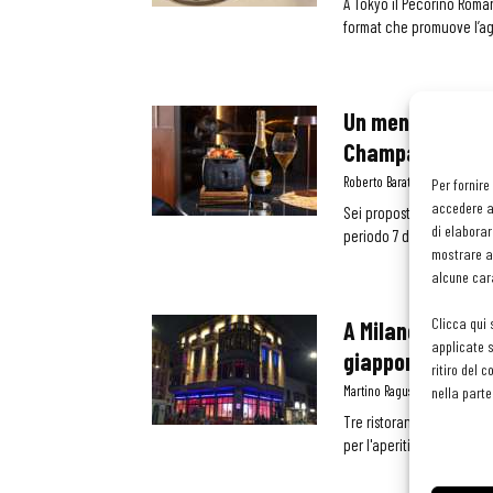
A Tokyo il Pecorino Roman
format che promuove l’ag
Un menu per cele
Champagne (e pro
Roberto Barat
-
6 Dicembre 
Per fornire
accedere al
Sei proposte da abbinare 
di elaborar
periodo 7 dicembre 7 gen
mostrare an
alcune cara
Clicca qui 
A Milano apre Ro
applicate s
giapponese
ritiro del 
Martino Ragusa
-
21 Gennaio
nella parte
Tre ristoranti in altretta
per l'aperitivo e l'altro p