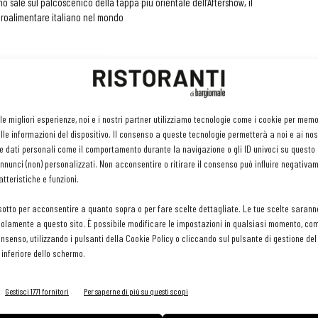
o sale sul palcoscenico della tappa più orientale dell’Aftershow, il
roalimentare italiano nel mondo
brare l’alta cucina giapponese e lo
muovere i calici...
2023
 le migliori esperienze, noi e i nostri partner utilizziamo tecnologie come i cookie per mem
le informazioni del dispositivo. Il consenso a queste tecnologie permetterà a noi e ai nos
a una calice di Perrier-Jouët. Accade al Waby di Milano che nel
e dati personali come il comportamento durante la navigazione o gli ID univoci su questo s
naio ha pensato a sei portate perfette in unione al celebre Champagne
nunci (non) personalizzati. Non acconsentire o ritirare il consenso può influire negativa
tteristiche e funzioni.
sotto per acconsentire a quanto sopra o per fare scelte dettagliate. Le tue scelte sarann
nin, 4 piani di contaminazione italo-
olamente a questo sito. È possibile modificare le impostazioni in qualsiasi momento, com
consenso, utilizzando i pulsanti della Cookie Policy o cliccando sul pulsante di gestione d
 2022
 inferiore dello schermo.
nti stili giapponesi, izakaya, robata e omakase, e due cocktail bar, uno
er il dopo-cena
Gestisci 1771 fornitori
Per saperne di più su questi scopi