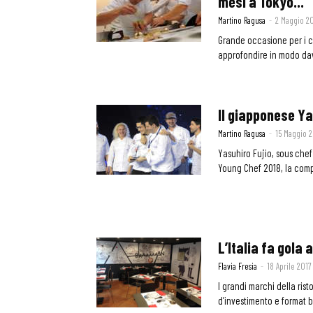
mesi a Tokyo...
Martino Ragusa
-
2 Maggio 2
Grande occasione per i 
approfondire in modo davv
Il giapponese Ya
Martino Ragusa
-
15 Maggio 
Yasuhiro Fujio, sous chef 
Young Chef 2018, la comp
L’Italia fa gola 
Flavia Fresia
-
18 Aprile 2017
I grandi marchi della ris
d’investimento e format b