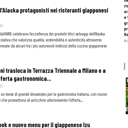
se
ri
 dell’Alaska protagonisti nei ristoranti giapponesi
or
e 
gr
26
pr
dell’AIRG celebrano l’eccellenza dei prodotti ittici selvaggi dell’Alaska
H
ziativa che valorizza qualità, sostenibilità e autenticità attraverso
29 
firmate da alcuni tra i più autorevoli indirizzi della cucina giapponese
ni trasloca in Terrazza Triennale a Milano e a
fferta gastronomica...
25
 un mese di grande dinamismo per la gastronomia italiana, con nuove
 che promettono di arricchire ulteriormente l'offerta...
ook e nuovo menu per il giapponese Izu