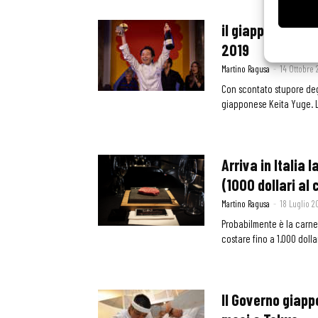
il giapponese Ke
2019
Martino Ragusa
-
14 Ottobre 
Con scontato stupore degl
giapponese Keita Yuge. L
Arriva in Italia
(1000 dollari al 
Martino Ragusa
-
18 Luglio 2
Probabilmente è la carne
costare fino a 1.000 dollari
Il Governo giapp