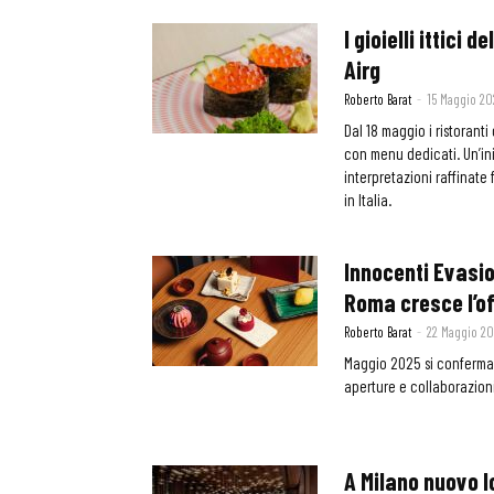
I gioielli ittici
Airg
Roberto Barat
-
15 Maggio 20
Dal 18 maggio i ristoranti 
con menu dedicati. Un’ini
interpretazioni raffinate 
in Italia.
Innocenti Evasio
Roma cresce l’o
Roberto Barat
-
22 Maggio 20
Maggio 2025 si conferma
aperture e collaborazioni
A Milano nuovo l