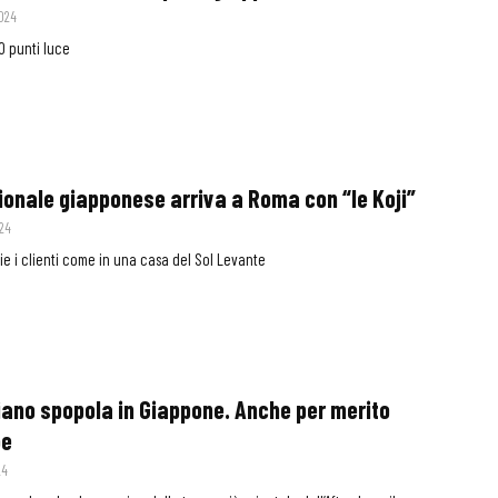
2024
0 punti luce
ionale giapponese arriva a Roma con “Ie Koji”
024
e i clienti come in una casa del Sol Levante
liano spopola in Giappone. Anche per merito
pe
24