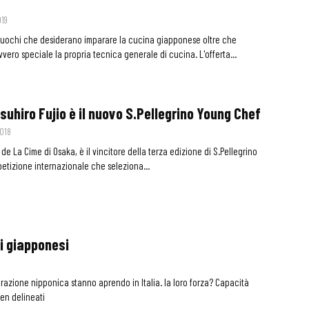
019
cuochi che desiderano imparare la cucina giapponese oltre che
ero speciale la propria tecnica generale di cucina. L'offerta...
suhiro Fujio è il nuovo S.Pellegrino Young Chef
2018
de La Cime di Osaka, è il vincitore della terza edizione di S.Pellegrino
etizione internazionale che seleziona...
ai giapponesi
torazione nipponica stanno aprendo in Italia. la loro forza? Capacità
en delineati