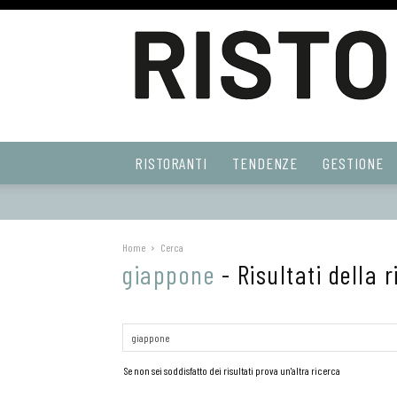
Ristoranti
RISTORANTI
TENDENZE
GESTIONE
Web
Home
Cerca
giappone
-
Risultati della 
Se non sei soddisfatto dei risultati prova un'altra ricerca