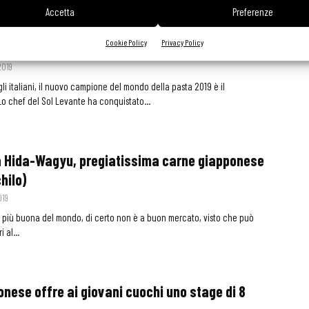
Accetta
Preferenze
ita Yuge è il campione del mondo della pasta
Cookie Policy
Privacy Policy
2019
i italiani, il nuovo campione del mondo della pasta 2019 è il
o chef del Sol Levante ha conquistato...
 la Hida-Wagyu, pregiatissima carne giapponese
chilo)
019
 più buona del mondo, di certo non è a buon mercato, visto che può
 al...
onese offre ai giovani cuochi uno stage di 8