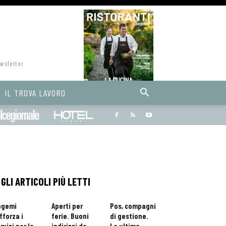
ewsletter
IL TROVA LAVORO
Bargiornale
dolcegiornale
Hoteldomani
GLI ARTICOLI PIÙ LETTI
ogemi
Aperti per
Pos, compagni
fforza i
ferie. Buoni
di gestione.