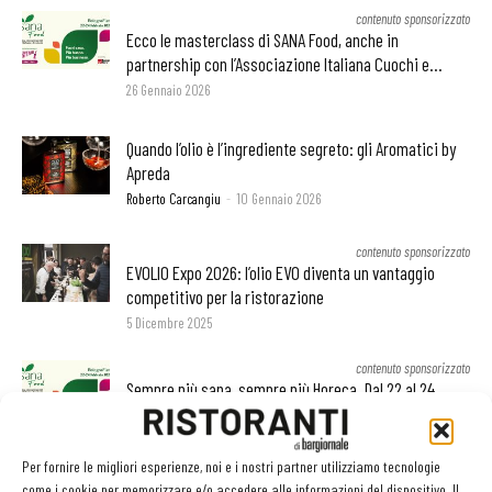
contenuto sponsorizzato
Ecco le masterclass di SANA Food, anche in
partnership con l’Associazione Italiana Cuochi e...
26 Gennaio 2026
Quando l’olio è l’ingrediente segreto: gli Aromatici by
Apreda
Roberto Carcangiu
-
10 Gennaio 2026
contenuto sponsorizzato
EVOLIO Expo 2026: l’olio EVO diventa un vantaggio
competitivo per la ristorazione
5 Dicembre 2025
contenuto sponsorizzato
Sempre più sana, sempre più Horeca. Dal 22 al 24
febbraio, SANA Food torna...
1 Dicembre 2025
Per fornire le migliori esperienze, noi e i nostri partner utilizziamo tecnologie
come i cookie per memorizzare e/o accedere alle informazioni del dispositivo. Il