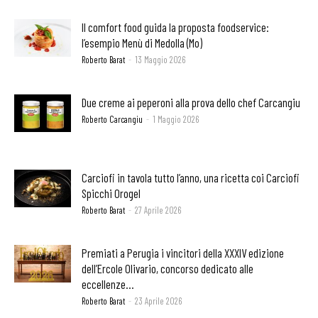
Il comfort food guida la proposta foodservice:
l’esempio Menù di Medolla (Mo)
Roberto Barat
-
13 Maggio 2026
Due creme ai peperoni alla prova dello chef Carcangiu
Roberto Carcangiu
-
1 Maggio 2026
Carciofi in tavola tutto l’anno, una ricetta coi Carciofi
Spicchi Orogel
Roberto Barat
-
27 Aprile 2026
Premiati a Perugia i vincitori della XXXIV edizione
dell’Ercole Olivario, concorso dedicato alle
eccellenze...
Roberto Barat
-
23 Aprile 2026