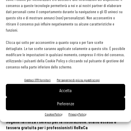
L’eleganza dello storione sott’olio, nei piatti dello chef
consenso a queste tecnologie permetterà a noi e ai nostri partner di elaborare
Carcangiu
dati personali come il comportamento durante la navigazione o gli ID univoci su
Roberto Carcangiu
-
15 Novembre 2025
questo sito e di mostrare annunci (non) personalizzati. Non acconsentire o
ritirare il consenso può influire negativamente su alcune caratteristiche e
contenuto sponsorizzato
funzioni.
EVOLIO Expo 2026: l’appuntamento immancabile per i
professionisti dell’olio EVO
Clicca qui sotto per acconsentire a quanto sopra o per fare scelte
1 Novembre 2025
dettagliate. Le tue scelte saranno applicate solamente a questo sito. È possibile
modificare le impostazioni in qualsiasi momento, compreso il ritiro del consenso,
utilizzando i pulsanti della Cookie Policy o cliccando sul pulsante di gestione del
consenso nella parte inferiore dello schermo.
1
2
3
Gestisci 1771 fornitori
Per saperne di più su questi scopi
Accetta
Preferenze
GLI ARTICOLI PIÙ LETTI
Cookie Policy
Privacy Policy
Sogemi rafforza i servizi per la ristorazione: orario esteso e
tessera gratuita per i professionisti HoReCa