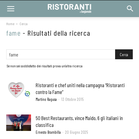
Home
Cerca
fame
-
Risultati della ricerca
Se non sei soddisfatto dei risultati prova un'altra ricerca
Ristoranti e chef uniti nella campagna “Ristoranti
contro la Fame”
Martino Ragusa
-
13 Ottobre 2015
50 Best Restaurants, vince Maido, 6 gli italiani in
classifica
Ernesto Brambilla
-
20 Giugno 2025