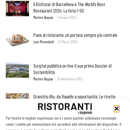
Il Disfrutar di Barcellona è The World’s Best
Restaurant 2024. La lista 1-50
Martino Ragusa
-
6 Giugno 2024
Pane al ristorante, un portata sempre più centrale
Lara Morandotti
-
24 Marzo 2024
Surgital pubblica on line il suo primo Dossier di
Sostenibilità
Martino Ragusa
-
14 Novembre 2023
Granchio Blu: da flagello a opportunità. Le ricette
degli chef
Martino Ragusa
-
25 Settembre 2023
Per fornire le migliori esperienze, noi e i nostri partner utilizziamo tecnologie
come i cookie per memorizzare e/o accedere alle informazioni del dispositivo. Il
Perché servono più talenti