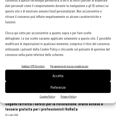
consenso a queste tecnologie permetterà a noi e ai nostri partner di elaborare
Rossella De Stefano
-
28 Giugno 2023
dati personali come il comportamento durante la navigazione o gli ID univoci su
questo sito e di mostrare annunci (non) personalizzati. Non acconsentire o
ritirare il consenso può influire negativamente su alcune caratteristiche e
funzioni.
Il biologico secondo me: parla Avguštin Agostino
Devetak della Lokanda Devetak, Savogna di Isonzo...
Clicca qui sotto per acconsentire a quanto sopra o per fare scelte
Roberto Barat
-
9 Marzo 2023
dettagliate. Le tue scelte saranno applicate solamente a questo sito. È possibile
modificare le impostazioni in qualsiasi momento, compreso il ritiro del consenso,
utilizzando i pulsanti della Cookie Policy o cliccando sul pulsante di gestione del
consenso nella parte inferiore dello schermo.
1
2
3
Gestisci 1771 fornitori
Per saperne di più su questi scopi
Accetta
Preferenze
GLI ARTICOLI PIÙ LETTI
Cookie Policy
Privacy Policy
Sogemi rafforza i servizi per la ristorazione: orario esteso e
tessera gratuita per i professionisti HoReCa
29 Luglio 2026