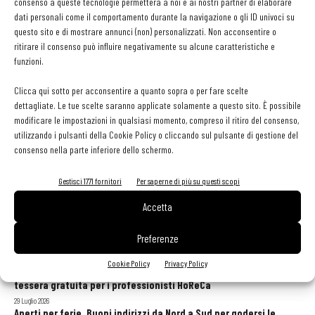
consenso a queste tecnologie permetterà a noi e ai nostri partner di elaborare
26 Gennaio 2024
dati personali come il comportamento durante la navigazione o gli ID univoci su
questo sito e di mostrare annunci (non) personalizzati. Non acconsentire o
ritirare il consenso può influire negativamente su alcune caratteristiche e
Surgital pubblica on line il suo primo Dossier di
funzioni.
Sostenibilità
Martino Ragusa
-
14 Novembre 2023
Clicca qui sotto per acconsentire a quanto sopra o per fare scelte
dettagliate. Le tue scelte saranno applicate solamente a questo sito. È possibile
modificare le impostazioni in qualsiasi momento, compreso il ritiro del consenso,
utilizzando i pulsanti della Cookie Policy o cliccando sul pulsante di gestione del
consenso nella parte inferiore dello schermo.
1
2
3
Gestisci 1771 fornitori
Per saperne di più su questi scopi
Accetta
GLI ARTICOLI PIÙ LETTI
Preferenze
Cookie Policy
Privacy Policy
Sogemi rafforza i servizi per la ristorazione: orario esteso e
tessera gratuita per i professionisti HoReCa
29 Luglio 2026
Aperti per ferie. Buoni indirizzi da Nord a Sud per godersi le