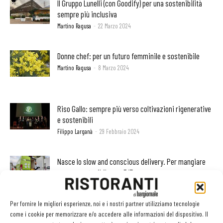
Il Gruppo Lunelli (con Goodify) per una sostenibilità
sempre più inclusiva
Martino Ragusa
-
22 Marzo 2024
Donne chef: per un futuro femminile e sostenibile
Martino Ragusa
-
8 Marzo 2024
Riso Gallo: sempre più verso coltivazioni rigenerative
e sostenibili
Filippo Larganà
-
29 Febbraio 2024
Nasce lo slow and conscious delivery. Per mangiare
sano e sostenibile con 5/7 euro
Martino Ragusa
-
28 Gennaio 2024
Per fornire le migliori esperienze, noi e i nostri partner utilizziamo tecnologie
contenuto sponsorizzato
come i cookie per memorizzare e/o accedere alle informazioni del dispositivo. Il
I pesci dell’Alaska: buoni, genuini e sostenibili